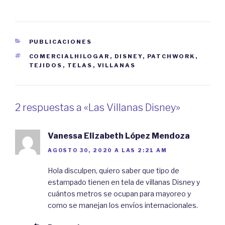
CATEGORÍAS
PUBLICACIONES
ETIQUETAS
COMERCIALHILOGAR
,
DISNEY
,
PATCHWORK
,
TEJIDOS
,
TELAS
,
VILLANAS
2 respuestas a «Las Villanas Disney»
Vanessa Elizabeth López Mendoza
AGOSTO 30, 2020 A LAS 2:21 AM
Hola disculpen, quiero saber que tipo de
estampado tienen en tela de villanas Disney y
cuántos metros se ocupan para mayoreo y
como se manejan los envíos internacionales.