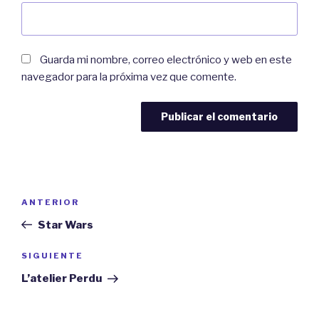
Guarda mi nombre, correo electrónico y web en este
navegador para la próxima vez que comente.
Navegación
ANTERIOR
Entrada
de
anterior:
Star Wars
entradas
SIGUIENTE
Siguiente
entrada
L’atelier Perdu