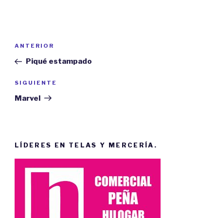
Navegación
ANTERIOR
Entrada
de
anterior:
Piqué estampado
entradas
SIGUIENTE
Siguiente
entrada
Marvel
LÍDERES EN TELAS Y MERCERÍA.