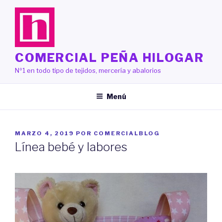
Saltar
al
contenido
COMERCIAL PEÑA HILOGAR
Nº1 en todo tipo de tejidos, mercería y abalorios
Menú
PUBLICADO
MARZO 4, 2019
POR
COMERCIALBLOG
EL
Línea bebé y labores