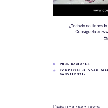
¿Todavía no tienes l
Consíguela en
ww
Ve
CATEGORÍAS
PUBLICACIONES
ETIQUETAS
COMERCIALHILOGAR
,
DIS
SANVALENTIN
Deja una respuesta