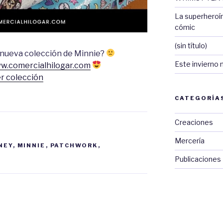
La superheroí
cómic
(sin título)
a nueva colección de Minnie?
Este invierno 
w.comercialhilogar.com
r colección
CATEGORÍA
Creaciones
Mercería
NEY
,
MINNIE
,
PATCHWORK
,
Publicaciones