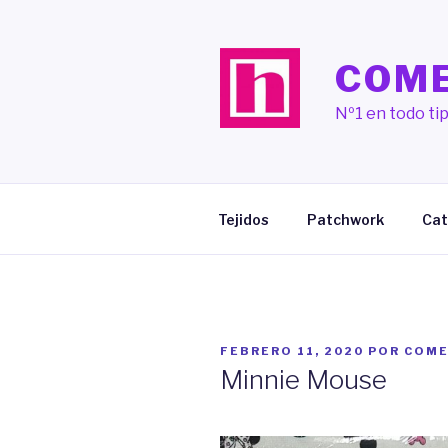
Saltar
al
contenido
COME
Nº1 en todo tip
Tejidos
Patchwork
Cat
PUBLICADO
FEBRERO 11, 2020
POR
COME
EL
Minnie Mouse