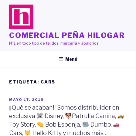
Saltar
al
contenido
COMERCIAL PEÑA HILOGAR
Nº1 en todo tipo de tejidos, mercería y abalorios
Menú
ETIQUETA:
CARS
PUBLICADO
MAYO 17, 2019
EL
¡¡Qué se acaban!! Somos distribuidor en
exclusiva
Disney,
Patrulla Canina,
Toy Story,
Bob Esponja,
Dumbo,
Cars,
Hello Kitty y muchos más…