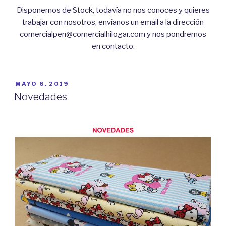
Disponemos de Stock, todavía no nos conoces y quieres
trabajar con nosotros, envíanos un email a la dirección
comercialpen@comercialhilogar.com y nos pondremos
en contacto.
PUBLICADO
MAYO 6, 2019
EL
Novedades