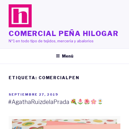
Saltar
al
contenido
COMERCIAL PEÑA HILOGAR
Nº1 en todo tipo de tejidos, mercería y abalorios
Menú
ETIQUETA:
COMERCIALPEN
PUBLICADO
SEPTIEMBRE 27, 2019
EL
#AgathaRuizdelaPrada