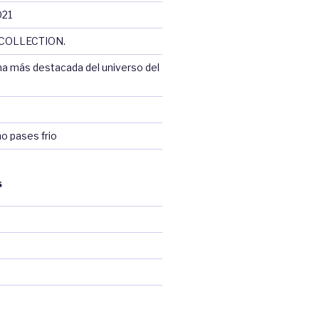
021
COLLECTION.
na más destacada del universo del
no pases frio
S