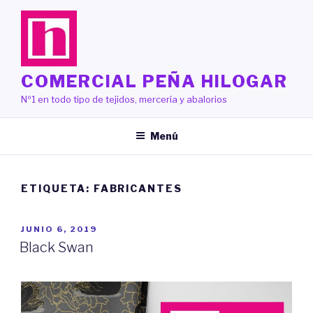
Saltar
al
contenido
COMERCIAL PEÑA HILOGAR
Nº1 en todo tipo de tejidos, mercería y abalorios
Menú
ETIQUETA:
FABRICANTES
PUBLICADO
JUNIO 6, 2019
EL
Black Swan