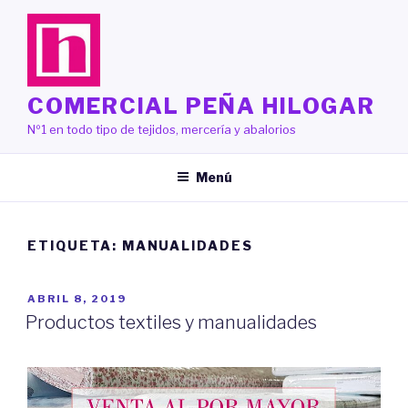
Saltar
al
contenido
COMERCIAL PEÑA HILOGAR
Nº1 en todo tipo de tejidos, mercería y abalorios
Menú
ETIQUETA:
MANUALIDADES
PUBLICADO
ABRIL 8, 2019
EL
Productos textiles y manualidades