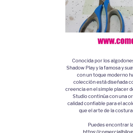
Conocida por los algodones
Shadow Play y la famosa y su
con un toque moderno ha
colección está diseñada co
creencia en el simple placer 
Studio continúa con una org
calidad confiable para el acol
que el arte de la costura
Puedes encontrar l
https://comercialhil