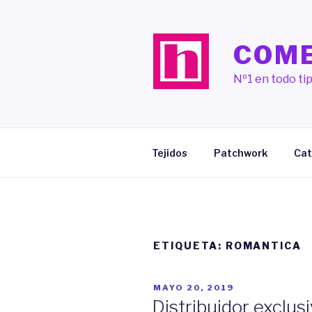
Saltar
al
contenido
COME
Nº1 en todo tip
Tejidos
Patchwork
Cat
ETIQUETA:
ROMANTICA
PUBLICADO
MAYO 20, 2019
EL
Distribuidor exclus