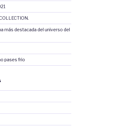
021
COLLECTION.
na más destacada del universo del
no pases frio
S