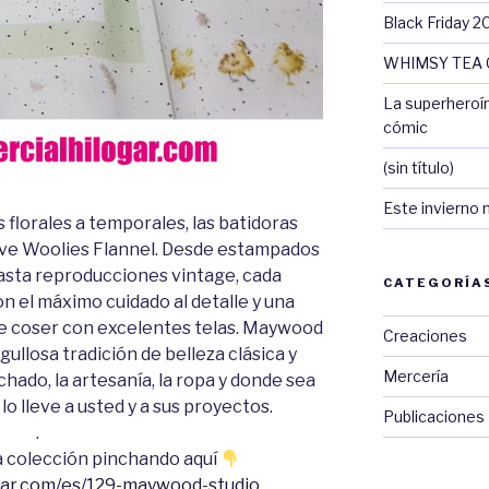
Black Friday 2
WHIMSY TEA 
La superheroí
cómic
(sin título)
Este invierno 
 florales a temporales, las batidoras
ave Woolies Flannel. Desde estampados
sta reproducciones vintage, cada
CATEGORÍA
n el máximo cuidado al detalle y una
de coser con excelentes telas. Maywood
Creaciones
ullosa tradición de belleza clásica y
Mercería
chado, la artesanía, la ropa y donde sea
 lo lleve a usted y a sus proyectos.
Publicaciones
.
a colección pinchando aquí
ogar.com/es/129-maywood-studio