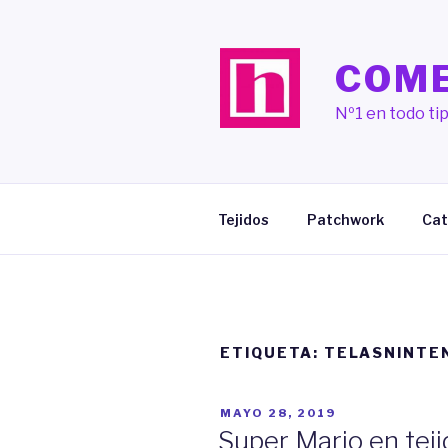
Saltar
al
contenido
COME
Nº1 en todo tip
Tejidos
Patchwork
Cat
ETIQUETA:
TELASNINTE
PUBLICADO
MAYO 28, 2019
EL
Super Mario en tej