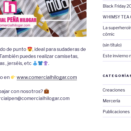
Black Friday 2
WHIMSY TEA 
La superheroí
cómic
(sin título)
ido de punto
, ideal para sudaderas de
Este invierno 
 También puedes realizar camisetas,
as , jerséis, etc
.
CATEGORÍA
do en
www.comercialhilogar.com
Creaciones
bajar con nosotros?
cialpen@comercialhilogar.com
Mercería
Publicaciones