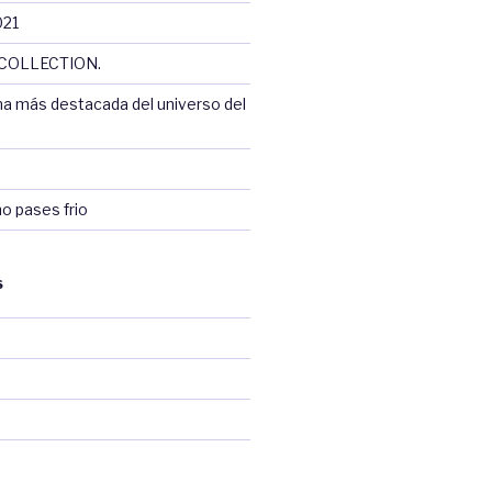
021
COLLECTION.
na más destacada del universo del
no pases frio
S