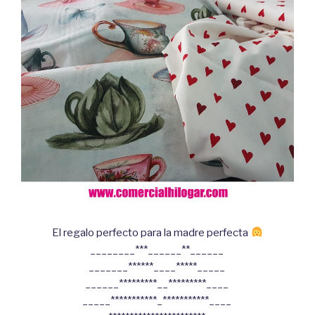
El regalo perfecto para la madre perfecta
________***______**______
_______******____*****_____
______*********__*********____
_____***********_***********____