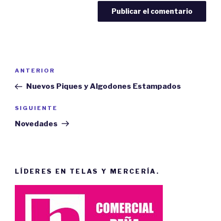
Navegación
ANTERIOR
Entrada
de
anterior:
Nuevos Piques y Algodones Estampados
entradas
SIGUIENTE
Siguiente
entrada
Novedades
LÍDERES EN TELAS Y MERCERÍA.