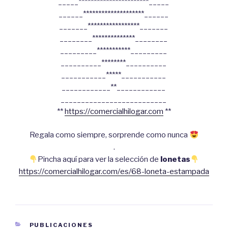
_____***********************_____
______********************______
_______*****************_______
________**************________
_________***********_________
__________********__________
___________*****___________
____________**____________
__________________________
**
https://comercialhilogar.com
**
Regala como siempre, sorprende como nunca
.
Pincha aquí para ver la selección de
lonetas
https://comercialhilogar.com/es/68-loneta-estampada
CATEGORÍAS
PUBLICACIONES