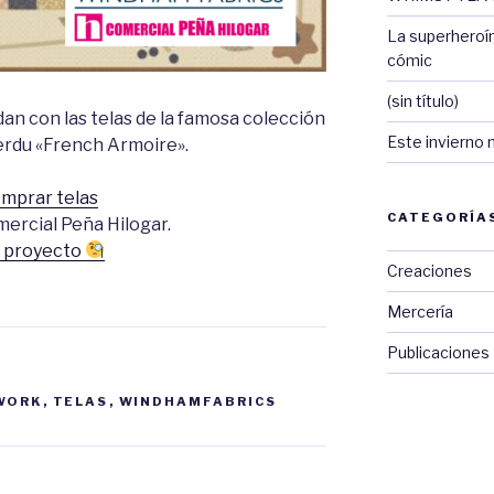
La superheroí
cómic
(sin título)
n con las telas de la famosa colección
Este invierno 
Perdu «French Armoire».
mprar telas
CATEGORÍA
ercial Peña Hilogar.
 proyecto
Creaciones
Mercería
Publicaciones
WORK
,
TELAS
,
WINDHAMFABRICS