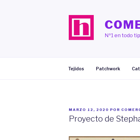
Saltar
al
contenido
COME
Nº1 en todo tip
Tejidos
Patchwork
Cat
PUBLICADO
MARZO 12, 2020
POR
COMER
EL
Proyecto de Steph