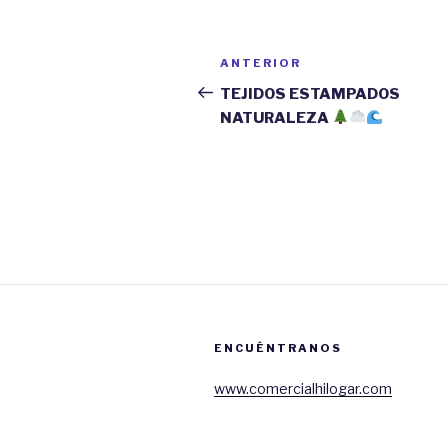
Navegación
ANTERIOR
Entrada
de
anterior:
TEJIDOS ESTAMPADOS
NATURALEZA
entradas
ENCUÉNTRANOS
www.comercialhilogar.com