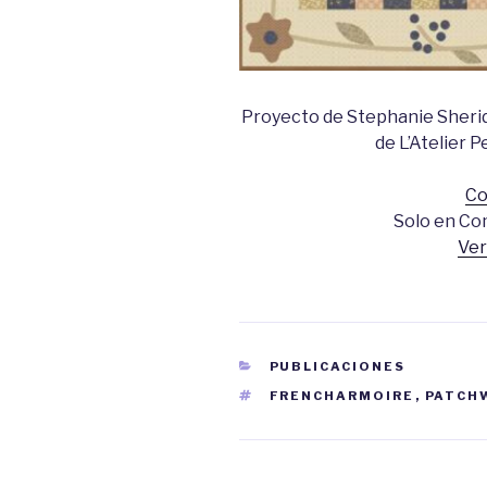
Proyecto de Stephanie Sherida
de L’Atelier 
Co
Solo en Com
Ver
CATEGORÍAS
PUBLICACIONES
ETIQUETAS
FRENCHARMOIRE
,
PATCH