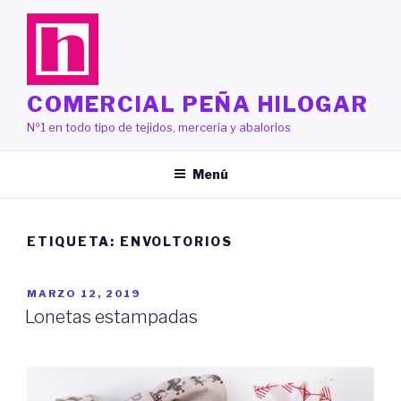
Saltar
al
contenido
COMERCIAL PEÑA HILOGAR
Nº1 en todo tipo de tejidos, mercería y abalorios
Menú
ETIQUETA:
ENVOLTORIOS
PUBLICADO
MARZO 12, 2019
EL
Lonetas estampadas