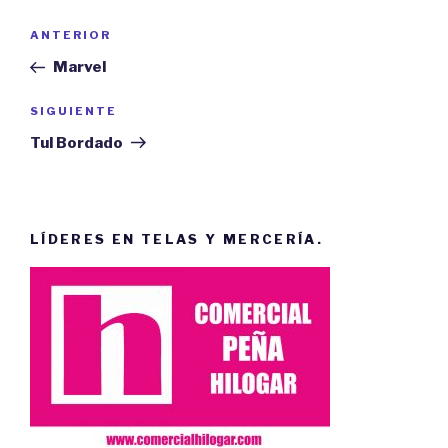
Navegación
ANTERIOR
Entrada
de
anterior:
Marvel
entradas
SIGUIENTE
Siguiente
entrada
Tul Bordado
LÍDERES EN TELAS Y MERCERÍA.