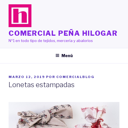
Saltar
al
contenido
COMERCIAL PEÑA HILOGAR
Nº1 en todo tipo de tejidos, mercería y abalorios
Menú
PUBLICADO
MARZO 12, 2019
POR
COMERCIALBLOG
EL
Lonetas estampadas