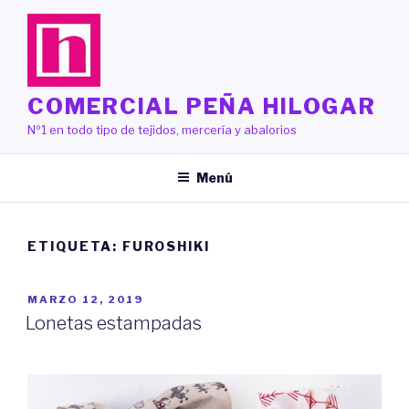
Saltar
al
contenido
COMERCIAL PEÑA HILOGAR
Nº1 en todo tipo de tejidos, mercería y abalorios
Menú
ETIQUETA:
FUROSHIKI
PUBLICADO
MARZO 12, 2019
EL
Lonetas estampadas