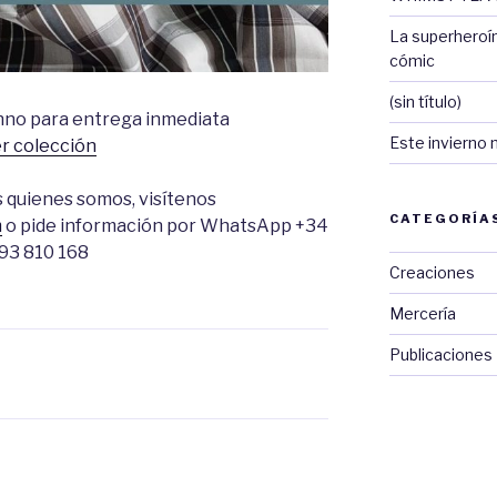
La superheroí
cómic
(sin título)
nno para entrega inmediata
Este invierno 
r colección
 quienes somos, visítenos
CATEGORÍA
m
o pide información por WhatsApp +34
93 810 168
Creaciones
Mercería
Publicaciones