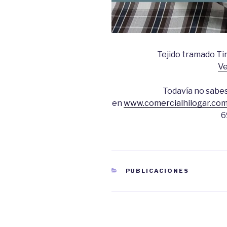
Tejido tramado Ti
Ve
Todavía no sabes
en
www.comercialhilogar.co
6
CATEGORÍAS
PUBLICACIONES