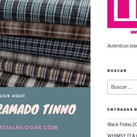
Auténticas tela
BUSCAR
Buscar
por:
ENTRADAS 
Black Friday 2
WHIMSY TEA 