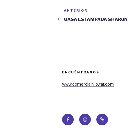
Navegación
ANTERIOR
Entrada
de
anterior:
GASA ESTAMPADA SHARON
entradas
ENCUÉNTRANOS
www.comercialhilogar.com
Facebook
Instagram
Web