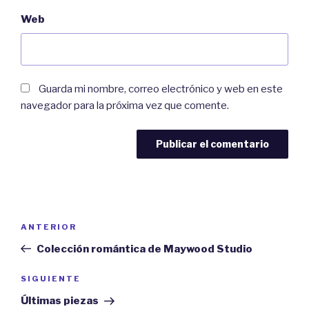
Web
Guarda mi nombre, correo electrónico y web en este
navegador para la próxima vez que comente.
Navegación
ANTERIOR
Entrada
de
anterior:
Colección romántica de Maywood Studio
entradas
SIGUIENTE
Siguiente
entrada
Últimas piezas