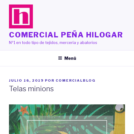
Saltar
al
contenido
COMERCIAL PEÑA HILOGAR
Nº1 en todo tipo de tejidos, mercería y abalorios
Menú
PUBLICADO
JULIO 16, 2019
POR
COMERCIALBLOG
EL
Telas minions