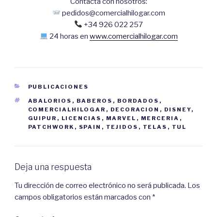
Contacta con nosotros:
pedidos@comercialhilogar.com
+34 926 022 257
24 horas en
www.comercialhilogar.com
CATEGORÍAS
PUBLICACIONES
ETIQUETAS
ABALORIOS
,
BABEROS
,
BORDADOS
,
COMERCIALHILOGAR
,
DECORACION
,
DISNEY
,
GUIPUR
,
LICENCIAS
,
MARVEL
,
MERCERIA
,
PATCHWORK
,
SPAIN
,
TEJIDOS
,
TELAS
,
TUL
Deja una respuesta
Tu dirección de correo electrónico no será publicada.
Los
campos obligatorios están marcados con
*