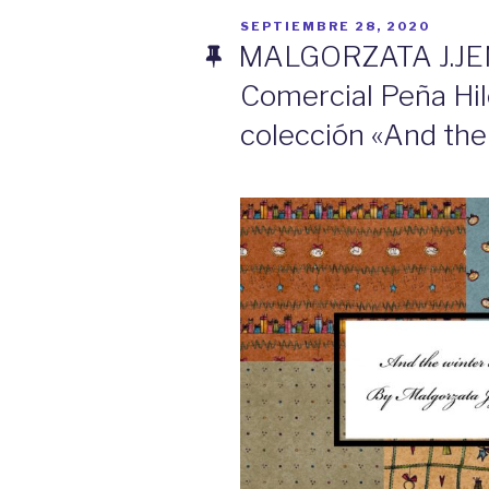
PUBLICADO
SEPTIEMBRE 28, 2020
EL
MALGORZATA J.JENE
Comercial Peña Hil
colección «And th