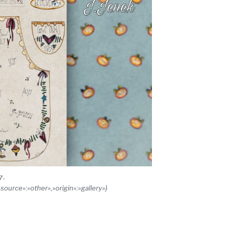
7-
ce»:»other»,»origin»:»gallery»}