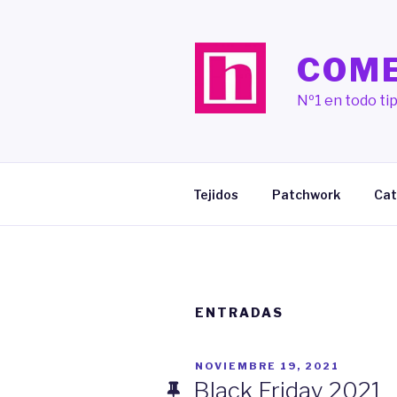
Saltar
al
contenido
COME
Nº1 en todo tip
Tejidos
Patchwork
Cat
ENTRADAS
PUBLICADO
NOVIEMBRE 19, 2021
EL
Black Friday 2021