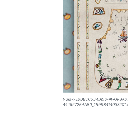
{«uid»:»E9DBC053-0A90-4FAA-BA0
4446E725AA80_1599841403320″,»sour