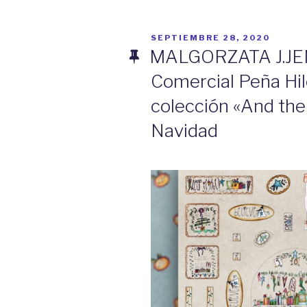
PUBLICADO
SEPTIEMBRE 28, 2020
EL
MALGORZATA J.JENE
Comercial Peña Hil
colección «And the
Navidad