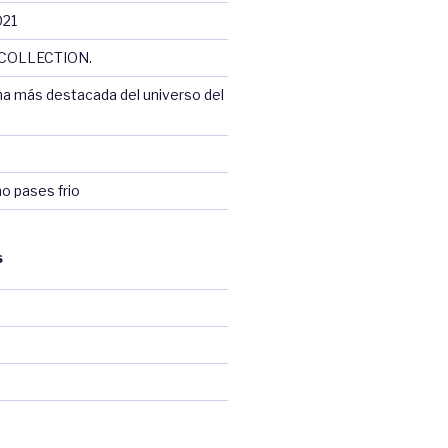
021
COLLECTION.
na más destacada del universo del
no pases frio
S