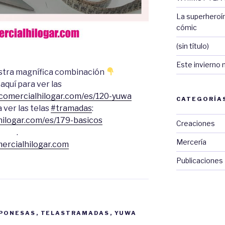
La superheroí
cómic
(sin título)
Este invierno 
estra magnífica combinación
aquí para ver las
/comercialhilogar.com/es/120-yuwa
CATEGORÍA
 ver las telas
#tramadas
:
hilogar.com/es/179-basicos
Creaciones
.
Mercería
rcialhilogar.com
Publicaciones
PONESAS
,
TELASTRAMADAS
,
YUWA