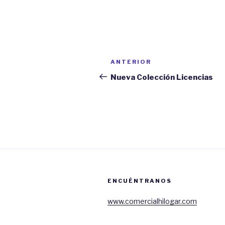
Navegación
ANTERIOR
Entrada
de
anterior:
Nueva Colección Licencias
entradas
ENCUÉNTRANOS
www.comercialhilogar.com