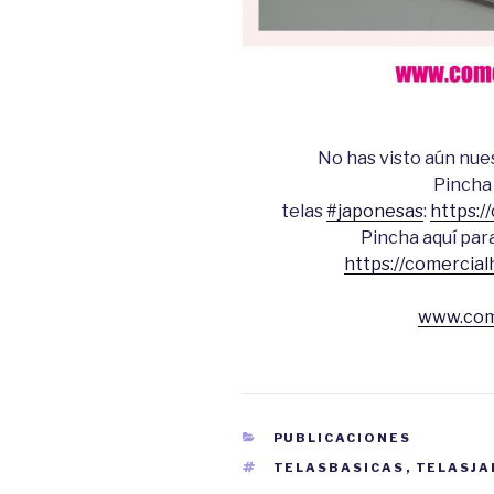
No has visto aún nu
Pincha 
telas
#japonesas
:
https:/
Pincha aquí para
https://comercial
www.come
CATEGORÍAS
PUBLICACIONES
ETIQUETAS
TELASBASICAS
,
TELASJA