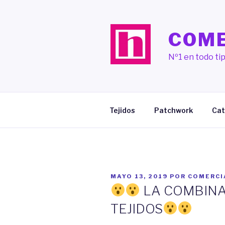
Saltar
al
contenido
COME
Nº1 en todo tip
Tejidos
Patchwork
Cat
PUBLICADO
MAYO 13, 2019
POR
COMERCI
EL
LA COMBINA
TEJIDOS